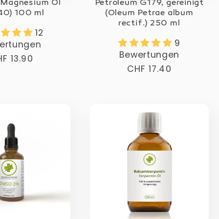
Magnesium Öl
Petroleum G179, gereinigt
40) 100 ml
(Oleum Petrae album
rectif.) 250 ml
12
9
ertungen
Bewertungen
rmaler
F 13.90
Normaler
CHF 17.40
eis
Preis