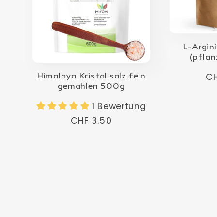
L-Argin
(pflan
No
CH
Himalaya Kristallsalz fein
gemahlen 500g
Pr
1 Bewertung
Normaler
CHF 3.50
Preis