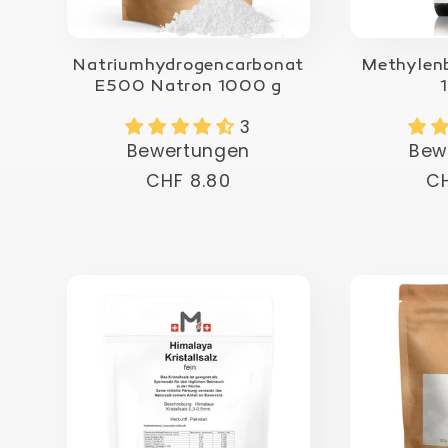
Natriumhydrogencarbonat
Methylen
E500 Natron 1000 g
3
Bewertungen
Bew
Normaler
CHF 8.80
N
CH
Preis
Pr