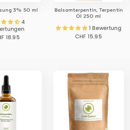
sung 3% 50 ml
Balsamterpentin, Terpentin
Öl 250 ml
4
1 Bewertung
ertungen
Normaler
CHF 15.95
rmaler
F 18.95
Preis
eis