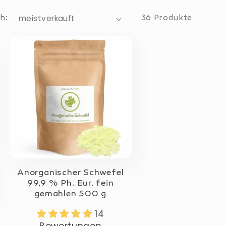
h:
36 Produkte
Anorganischer Schwefel
99,9 % Ph. Eur. fein
gemahlen 500 g
14