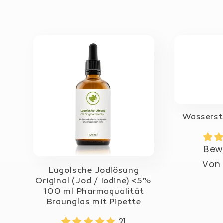
e
:
Wasserst
Bew
Nor
Vo
Lugolsche Jodlösung
Prei
Original (Jod / Iodine) <5%
100 ml Pharmaqualität
Braunglas mit Pipette
21