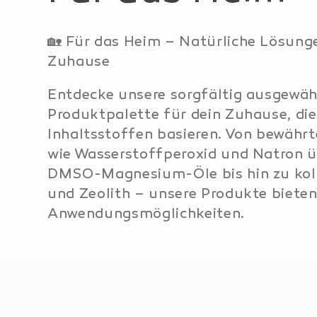
a
🏡 Für das Heim – Natürliche Lösunge
Zuhause
t
Entdecke unsere sorgfältig ausgewäh
Produktpalette für dein Zuhause, die
e
Inhaltsstoffen basieren.
Von bewährt
wie Wasserstoffperoxid und Natron ü
g
DMSO-Magnesium-Öle bis hin zu koll
und Zeolith – unsere Produkte bieten 
o
Anwendungsmöglichkeiten.
r
i