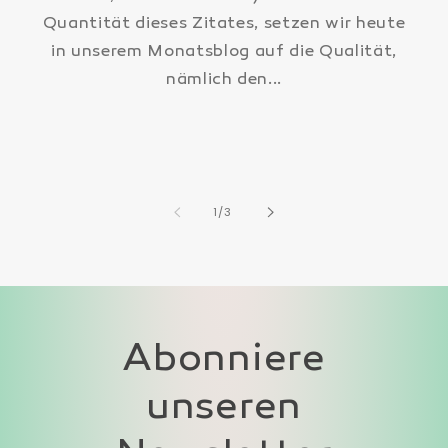
Quantität dieses Zitates, setzen wir heute
in unserem Monatsblog auf die Qualität,
nämlich den...
von
1
/
3
Abonniere
unseren