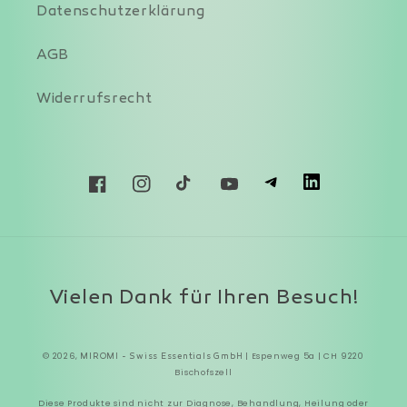
Datenschutzerklärung
AGB
Widerrufsrecht
T
L
Facebook
Instagram
TikTok
YouTube
Zahlungsmethoden
Vielen Dank für Ihren Besuch!
© 2026,
| Espenweg 5a | CH 9220
MIROMI - Swiss Essentials GmbH
Bischofszell
Diese Produkte sind nicht zur Diagnose, Behandlung, Heilung oder