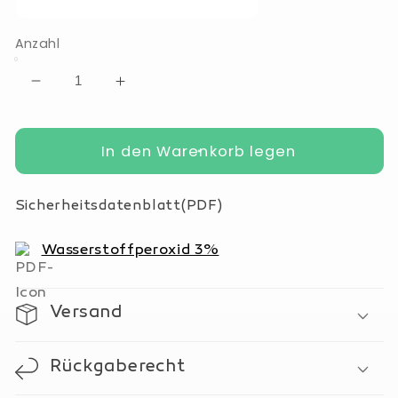
Anzahl
Verringere
Erhöhe
die
die
Menge
Menge
für
In den Warenkorb legen
für
Wasserstoffperoxid
Wasserstoffperoxid
3%
3%
Sicherheitsdatenblatt(PDF)
Wasserstoffperoxid 3%
Versand
Rückgaberecht