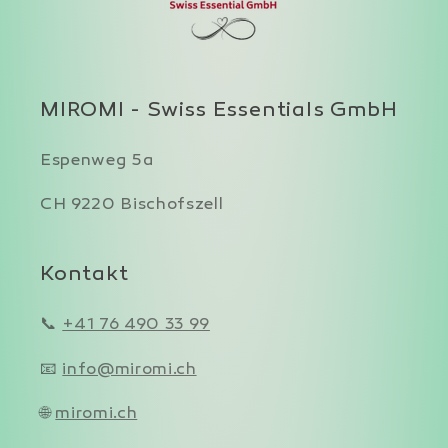
MIROMI - Swiss Essentials GmbH
Espenweg 5a
CH 9220 Bischofszell
Kontakt
📞
+41 76 490 33 99
📧
info@miromi.ch
🌐
miromi.ch