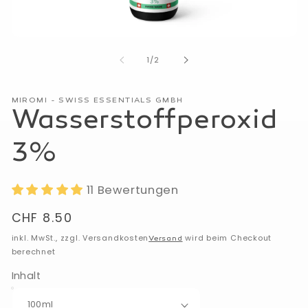
Medien
1
von
1
/
2
in
Modal
öffnen
MIROMI - SWISS ESSENTIALS GMBH
Wasserstoffperoxid
3%
11 Bewertungen
Normaler
CHF 8.50
Preis
inkl. MwSt., zzgl. Versandkosten
wird beim Checkout
Versand
berechnet
Inhalt