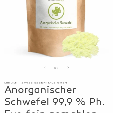
Medien
1
von
1
/
2
in
Modal
öffnen
MIROMI - SWISS ESSENTIALS GMBH
Anorganischer
Schwefel 99,9 % Ph.