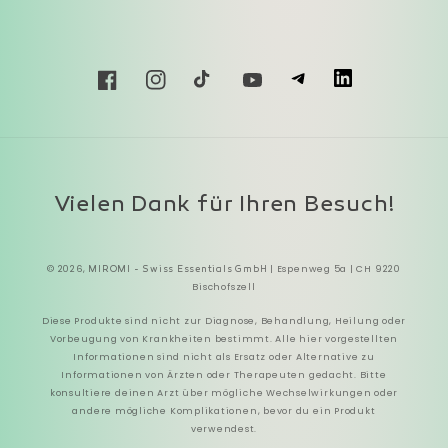
T
L
Facebook
Instagram
TikTok
YouTube
Zahlungsmethoden
Vielen Dank für Ihren Besuch!
© 2026,
| Espenweg 5a | CH 9220
MIROMI - Swiss Essentials GmbH
Bischofszell
Diese Produkte sind nicht zur Diagnose, Behandlung, Heilung oder
Vorbeugung von Krankheiten bestimmt. Alle hier vorgestellten
Informationen sind nicht als Ersatz oder Alternative zu
Informationen von Ärzten oder Therapeuten gedacht. Bitte
konsultiere deinen Arzt über mögliche Wechselwirkungen oder
andere mögliche Komplikationen, bevor du ein Produkt
verwendest.