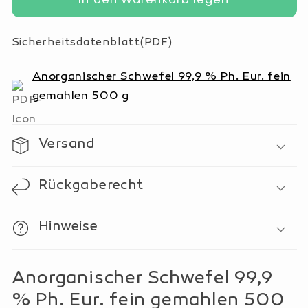
Anorganischer
Anorganischer
Schwefel
Schwefel
Sicherheitsdatenblatt(PDF)
99,9
99,9
%
%
Anorganischer Schwefel 99,9 % Ph. Eur. fein
Ph.
Ph.
Eur.
Eur.
gemahlen 500 g
fein
fein
gemahlen
gemahlen
500
500
Versand
g
g
Rückgaberecht
Hinweise
Anorganischer Schwefel 99,9
% Ph. Eur. fein gemahlen 500