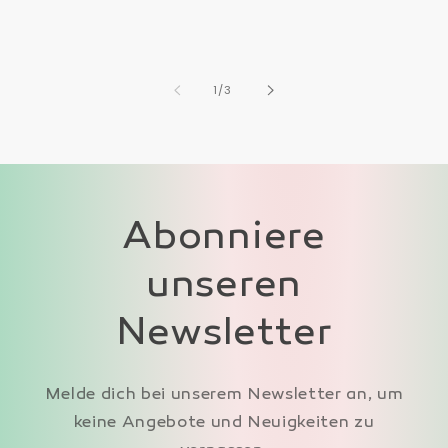
von
1
/
3
Abonniere
unseren
Newsletter
Melde dich bei unserem Newsletter an, um
keine Angebote und Neuigkeiten zu