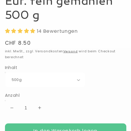
Eur. fein gemahlen
500 g
14 Bewertungen
Normaler
CHF 8.50
Preis
inkl. MwSt., zzgl. Versandkosten
wird beim Checkout
Versand
berechnet
Inhalt
Anzahl
Verringere
Erhöhe
die
die
Menge
Menge
für
In den Warenkorb legen
für