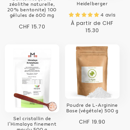
Heidelberger
zéolithe naturelle,
20% bentonite) 100
4 avis
gélules de 600 mg
Prix
À partir de
CHF
Prix
CHF 15.70
normal
15.30
normal
Poudre de L-Arginine
Base (végétale) 500 g
Sel cristallin de
Prix
CHF 19.90
l'Himalaya finement
normal