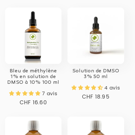
normal
normal
Bleu de méthylène
Solution de DMSO
1% en solution de
3% 50 ml
DMSO à 10% 100 ml
4 avis
7 avis
Prix
CHF 18.95
Prix
CHF 16.60
normal
normal