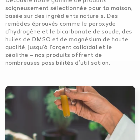
Découvre notre gamme de produits
é
soigneusement sélectionnée pour ta maison,
basée sur des ingrédients naturels.
Des
g
remèdes éprouvés comme le peroxyde
d'hydrogène et le bicarbonate de soude, des
o
huiles de DMSO et de magnésium de haute
qualité, jusqu'à l'argent colloïdal et le
r
zéolithe – nos produits offrent de
nombreuses possibilités d'utilisation.
i
e
: