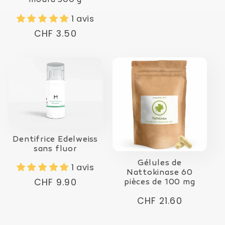
moulu 500 g
1 avis
Prix
CHF 3.50
normal
Dentifrice Edelweiss
sans fluor
Gélules de
1 avis
Nattokinase 60
Prix
CHF 9.90
pièces de 100 mg
normal
Prix
CHF 21.60
normal