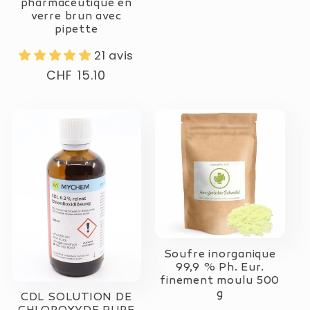
pharmaceutique en
verre brun avec
pipette
21 avis
Prix
CHF 15.10
normal
Soufre inorganique
99,9 % Ph. Eur.
finement moulu 500
g
CDL SOLUTION DE