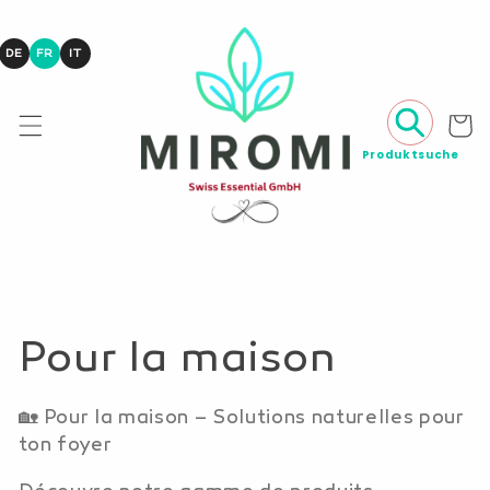
Aller
directement
au contenu
DE
FR
IT
Panier
C
Pour la maison
a
🏡 Pour la maison – Solutions naturelles pour
ton foyer
t