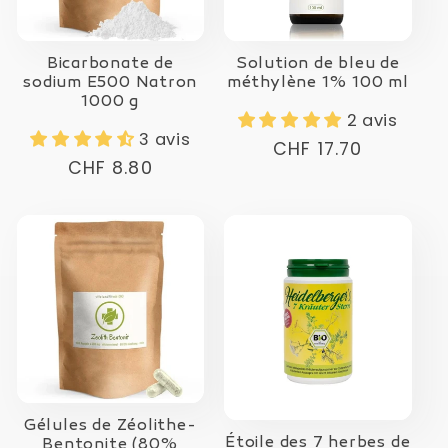
Bicarbonate de
Solution de bleu de
sodium E500 Natron
méthylène 1% 100 ml
1000 g
2 avis
3 avis
Prix
CHF 17.70
Prix
CHF 8.80
normal
normal
Gélules de Zéolithe-
Étoile des 7 herbes de
Bentonite (80%