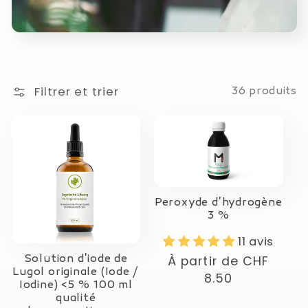
Filtrer et trier
36 produits
Peroxyde d'hydrogène
3 %
11 avis
Solution d'iode de
Prix
À partir de
CHF
Lugol originale (Iode /
normal
8.50
Iodine) <5 % 100 ml
qualité