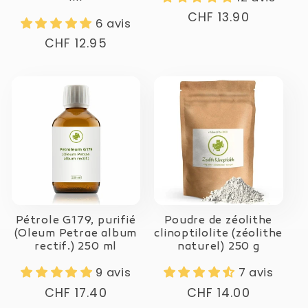
Prix
CHF 13.90
6 avis
normal
Prix
CHF 12.95
normal
Pétrole G179, purifié
Poudre de zéolithe
(Oleum Petrae album
clinoptilolite (zéolithe
rectif.) 250 ml
naturel) 250 g
9 avis
7 avis
Prix
CHF 17.40
Prix
CHF 14.00