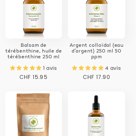
Balsam de
Argent colloïdal (eau
térébenthine, huile de
d'argent) 250 ml 50
térébenthine 250 ml
ppm
1 avis
4 avis
Prix
CHF 15.95
Prix
CHF 17.90
normal
normal