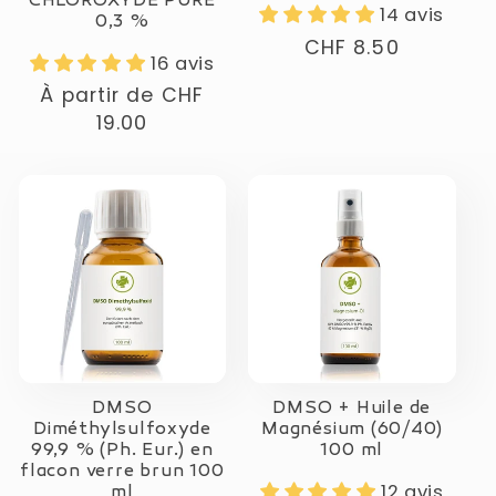
CHLOROXYDE PURE
14 avis
0,3 %
Prix
CHF 8.50
16 avis
normal
Prix
À partir de
CHF
normal
19.00
DMSO
DMSO + Huile de
Diméthylsulfoxyde
Magnésium (60/40)
99,9 % (Ph. Eur.) en
100 ml
flacon verre brun 100
12 avis
ml