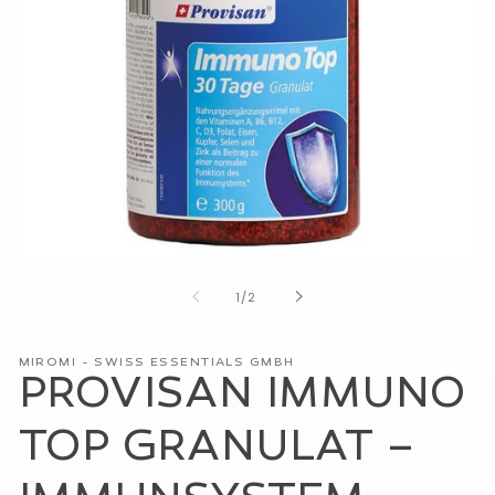
Medien
1
von
1
/
2
in
Modal
öffnen
MIROMI - SWISS ESSENTIALS GMBH
PROVISAN IMMUNO
TOP GRANULAT –