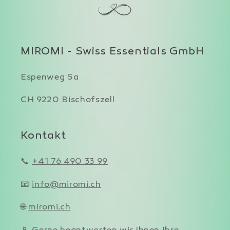
MIROMI - Swiss Essentials GmbH
Espenweg 5a
CH 9220 Bischofszell
Kontakt
📞
+41 76 490 33 99
📧
info@miromi.ch
🌐
miromi.ch