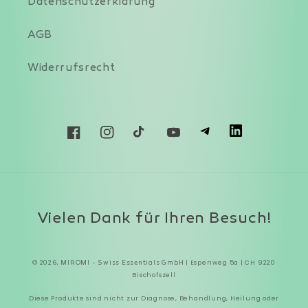
Datenschutzerklärung
AGB
Widerrufsrecht
T
L
Facebook
Instagram
TikTok
YouTube
Zahlungsmethoden
Vielen Dank für Ihren Besuch!
© 2026,
| Espenweg 5a | CH 9220
MIROMI - Swiss Essentials GmbH
Bischofszell
Diese Produkte sind nicht zur Diagnose, Behandlung, Heilung oder