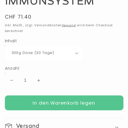
IMMUNSYSTEM
Normaler
CHF 71.40
Preis
inkl. MwSt., zzgl. Versandkosten
wird beim Checkout
Versand
berechnet
Inhalt
Anzahl
Verringere
Erhöhe
die
die
Menge
Menge
für
In den Warenkorb legen
für
PROVISAN
PROVISAN
IMMUNO
IMMUNO
TOP
TOP
Versand