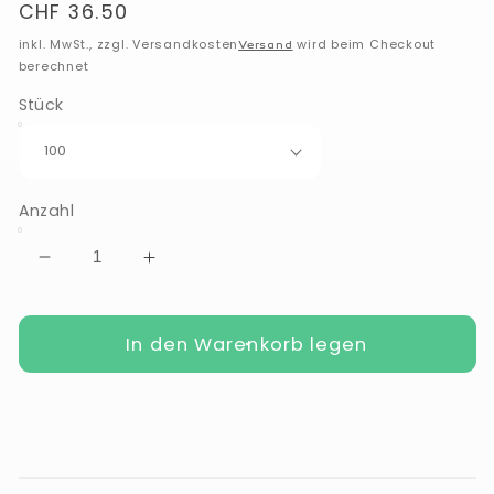
Normaler
CHF 36.50
Preis
inkl. MwSt., zzgl. Versandkosten
wird beim Checkout
Versand
berechnet
Stück
Anzahl
Verringere
Erhöhe
die
die
Menge
Menge
für
In den Warenkorb legen
für
Hyaluronsäure
Hyaluronsäure
plus
plus
Kapseln
Kapseln