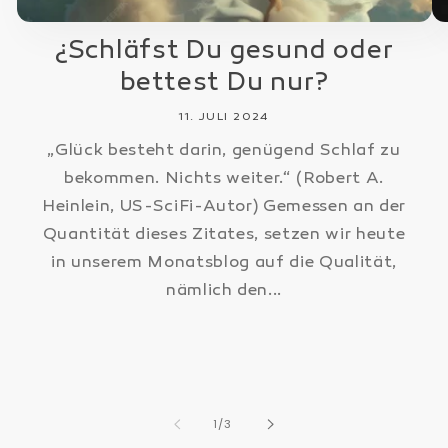
¿Schläfst Du gesund oder
bettest Du nur?
11. JULI 2024
„Glück besteht darin, genügend Schlaf zu
bekommen. Nichts weiter.“ (Robert A.
Heinlein, US-SciFi-Autor) Gemessen an der
Quantität dieses Zitates, setzen wir heute
in unserem Monatsblog auf die Qualität,
nämlich den...
von
1
/
3