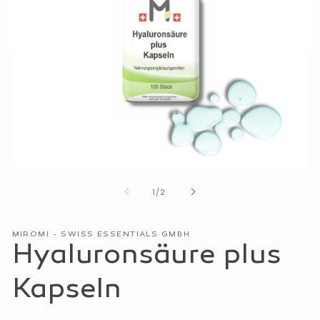
Medien
1
von
1
/
2
in
Modal
öffnen
MIROMI - SWISS ESSENTIALS GMBH
Hyaluronsäure plus
Kapseln