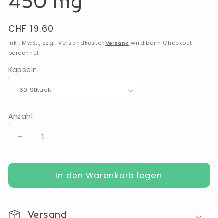
450 mg
Normaler
CHF 19.60
Preis
inkl. MwSt., zzgl. Versandkosten
wird beim Checkout
Versand
berechnet
Kapseln
Anzahl
Verringere
Erhöhe
die
die
Menge
Menge
für
In den Warenkorb legen
für
Bitterstoff
Bitterstoff
Komplex
Komplex
Kapseln
Kapseln
Versand