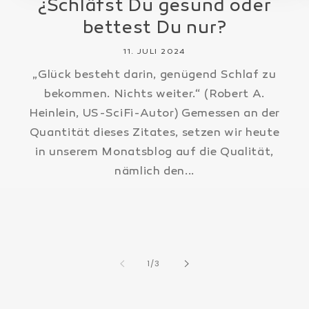
¿Schläfst Du gesund oder
bettest Du nur?
11. JULI 2024
„Glück besteht darin, genügend Schlaf zu
bekommen. Nichts weiter.“ (Robert A.
Heinlein, US-SciFi-Autor) Gemessen an der
Quantität dieses Zitates, setzen wir heute
in unserem Monatsblog auf die Qualität,
nämlich den...
von
1
/
3