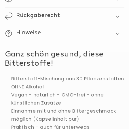
60
60
Stück
Stück
à
à
Rückgaberecht
450
450
mg
mg
Hinweise
Ganz schön gesund, diese
Bitterstoffe!
Bitterstoff-Mischung aus 30 Pflanzenstoffen
OHNE Alkohol
Vegan - natürlich - GMO-frei - ohne
künstlichen Zusätze
Einnahme mit und ohne Bittergeschmack
möglich (Kapselinhalt pur)
Praktisch – auch für unterwegs