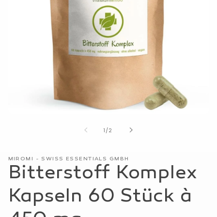
Medien
1
von
1
/
2
in
Modal
öffnen
MIROMI - SWISS ESSENTIALS GMBH
Bitterstoff Komplex
Kapseln 60 Stück à