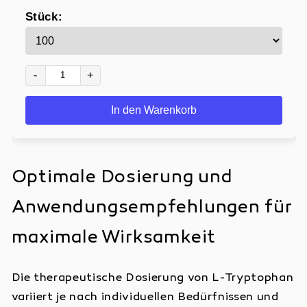
Stück:
Verwendung:
Am Abend 1 Kapseln mit Wasser einnehmen.
Die empfohlene Tagesdosis sollte nicht
-
+
überschritten werden.
Nahrungsergänzungsmittel sind kein Ersatz
In den Warenkorb
für eine ausgewogene Ernährung und
gesunde Lebensweise.
Zutaten:
Optimale Dosierung und
L-Tryptophan, Lavendel und Melissepulver.
Anwendungsempfehlungen für
Kapselhülle: Cellulose
maximale Wirksamkeit
Für mehr Informationen siehe Etikette im
Anhang
Die therapeutische Dosierung von L-Tryptophan
📦
Lieferung:
variiert je nach individuellen Bedürfnissen und