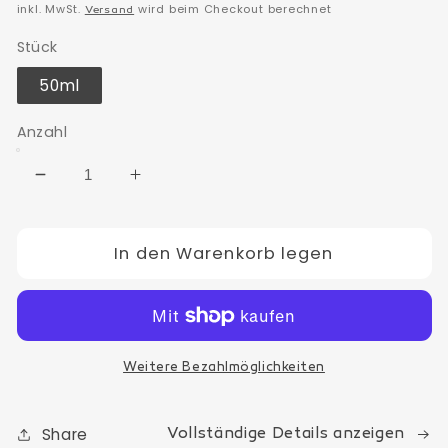
Preis
inkl. MwSt.
wird beim Checkout berechnet
Versand
Stück
50ml
Anzahl
Verringere
Erhöhe
die
die
Menge
Menge
für
In den Warenkorb legen
für
3D
3D
Crystal
Crystal
Hyaluron
Hyaluron
Weitere Bezahlmöglichkeiten
Share
Vollständige Details anzeigen