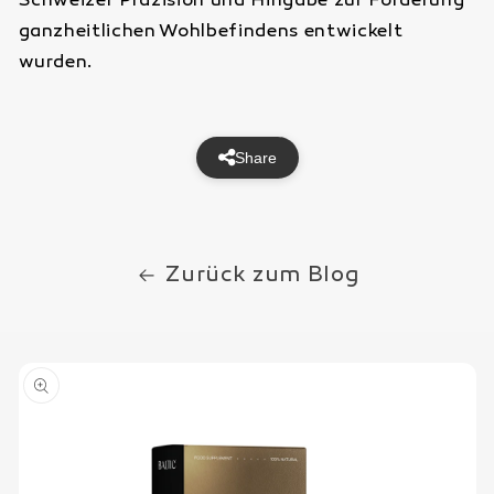
Schweizer Präzision und Hingabe zur Förderung
ganzheitlichen Wohlbefindens entwickelt
wurden.
Share
Zurück zum Blog
u
roduktinformationen
pringen