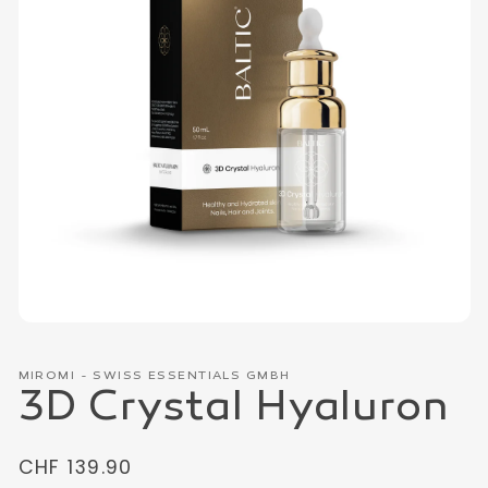
Medien
1
in
MIROMI - SWISS ESSENTIALS GMBH
Modal
3D Crystal Hyaluron
öffnen
Normaler
CHF 139.90