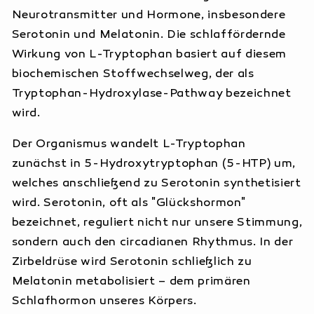
erholsamen Schlaf
Neurotransmitter und Hormone, insbesondere
Optimale Dosierung und
Serotonin und Melatonin. Die schlaffördernde
Anwendungsempfehlungen für maximale
Wirkung von L-Tryptophan basiert auf diesem
Wirksamkeit
biochemischen Stoffwechselweg, der als
Timing und Einnahmestrategien
Tryptophan-Hydroxylase-Pathway bezeichnet
Potentielle Nebenwirkungen und
wird.
Kontraindikationen
Der Organismus wandelt L-Tryptophan
Wichtige Wechselwirkungen beachten
zunächst in 5-Hydroxytryptophan (5-HTP) um,
Langfristige Strategien für
welches anschließend zu Serotonin synthetisiert
nachhaltigen gesunden Schlaf
wird. Serotonin, oft als "Glückshormon"
Synergistische Nährstoffe und
bezeichnet, reguliert nicht nur unsere Stimmung,
Kofaktoren
sondern auch den circadianen Rhythmus. In der
Häufig gestellte Fragen zur L-
Zirbeldrüse wird Serotonin schließlich zu
Tryptophan Supplementierung
Melatonin metabolisiert – dem primären
Schlafhormon unseres Körpers.