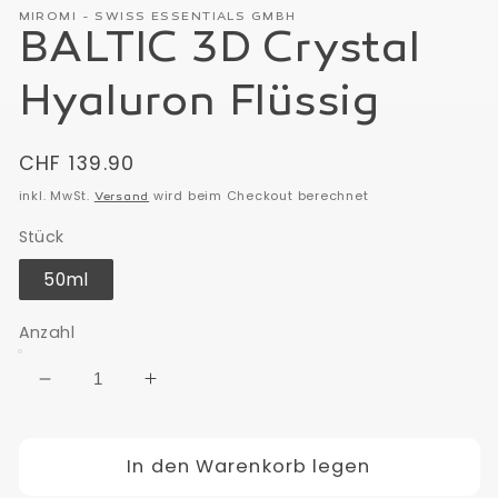
in
MIROMI - SWISS ESSENTIALS GMBH
Modal
BALTIC 3D Crystal
öffnen
Hyaluron Flüssig
Normaler
CHF 139.90
Preis
inkl. MwSt.
wird beim Checkout berechnet
Versand
Stück
50ml
Anzahl
Verringere
Erhöhe
die
die
Menge
Menge
für
In den Warenkorb legen
für
BALTIC
BALTIC