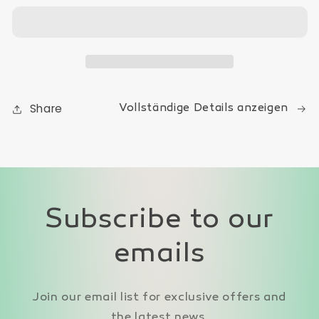
3D
3D
Crystal
Crystal
Hyaluron
Hyaluron
Flüssig
Flüssig
Share
Vollständige Details anzeigen
Subscribe to our
emails
Join our email list for exclusive offers and
the latest news.