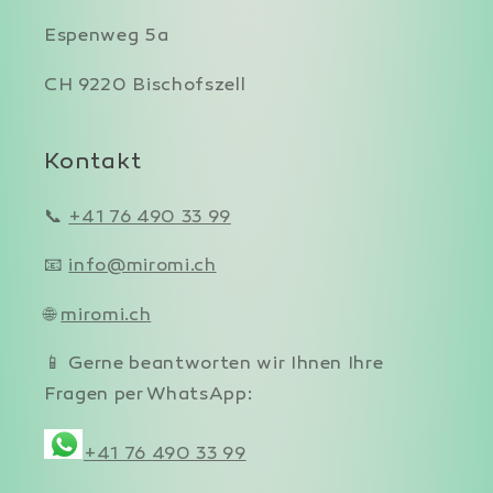
Espenweg 5a
CH 9220 Bischofszell
Kontakt
📞
+41 76 490 33 99
📧
info@miromi.ch
🌐
miromi.ch
📱 Gerne beantworten wir Ihnen Ihre
Fragen per WhatsApp:
+41 76 490 33 99